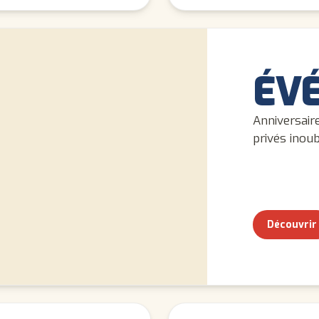
ÉV
Anniversair
privés inou
Découvrir