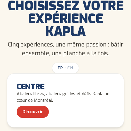
CHOISISSEZ VOTRE
EXPÉRIENCE
KAPLA
Cinq expériences, une même passion : bâtir
ensemble, une planche à la fois.
FR
·
EN
TOUS LES ÂGES
CENTRE
Ateliers libres, ateliers guidés et défis Kapla au
cœur de Montréal.
Découvrir