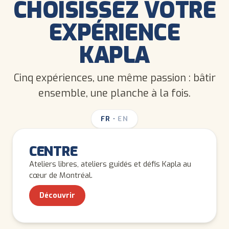
CHOISISSEZ VOTRE
EXPÉRIENCE
KAPLA
Cinq expériences, une même passion : bâtir
ensemble, une planche à la fois.
FR
·
EN
TOUS LES ÂGES
CENTRE
Ateliers libres, ateliers guidés et défis Kapla au
cœur de Montréal.
Découvrir