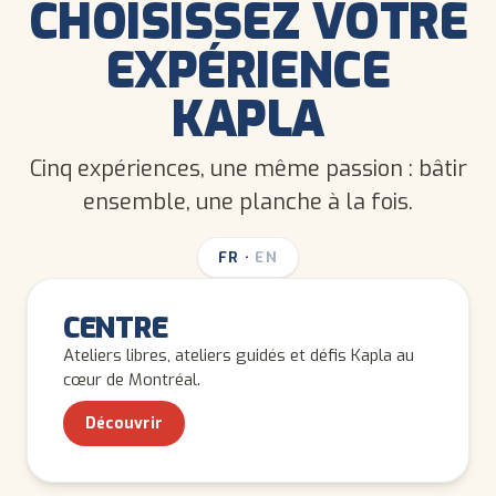
CHOISISSEZ VOTRE
EXPÉRIENCE
KAPLA
Cinq expériences, une même passion : bâtir
ensemble, une planche à la fois.
FR
·
EN
TOUS LES ÂGES
CENTRE
Ateliers libres, ateliers guidés et défis Kapla au
cœur de Montréal.
Découvrir